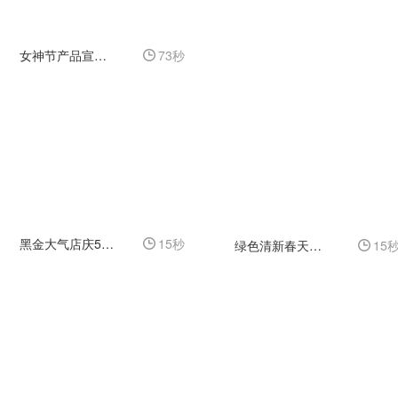
女神节产品宣传广告
73秒
黑金大气店庆5周年活动视频
15秒
绿色清新春天快乐通用图文展示
15