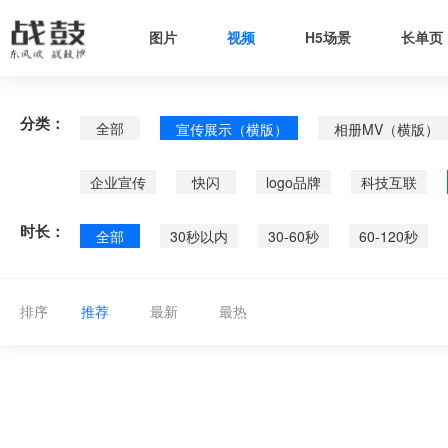
图片
视频
H5场景
长单页
分类：
全部
宣传展示（横版）
相册MV（横版）
企业宣传
快闪
logo品牌
科技互联
时长：
全部
30秒以内
30-60秒
60-120秒
排序
推荐
最新
最热