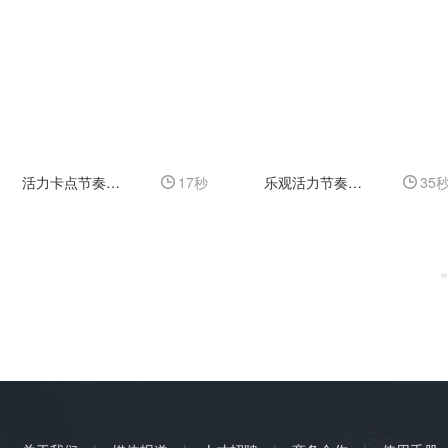
活力卡点节奏感干净图像组合展示片头
17秒
乐观活力节奏感图形排版片头
35
«