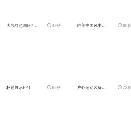
大气红色国庆71周年庆祝
42秒
唯美中国风中秋佳节视频
60
标题展示PPT
63秒
户外运动装备广告
72