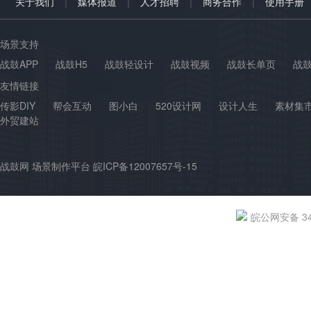
|
|
|
|
关于我们
媒体报道
人才招聘
商务合作
使用手册
场景支持
战鼓APP
战鼓H5
战鼓轻设计
战鼓视频
战鼓长单页
战
友情链接
传影DIY
帮会互动
图小白
520设计网
设计人生
素材集
外贸建站
战鼓网 场景制作平台 皖ICP备12007657号-15
皖公网安备 340