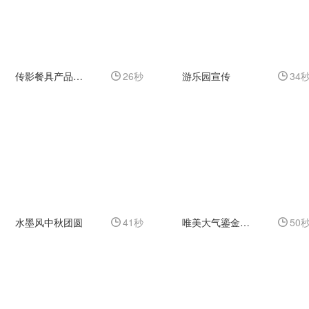
传影餐具产品展示
26秒
游乐园宣传
34
水墨风中秋团圆
41秒
唯美大气鎏金中秋图文展示
50