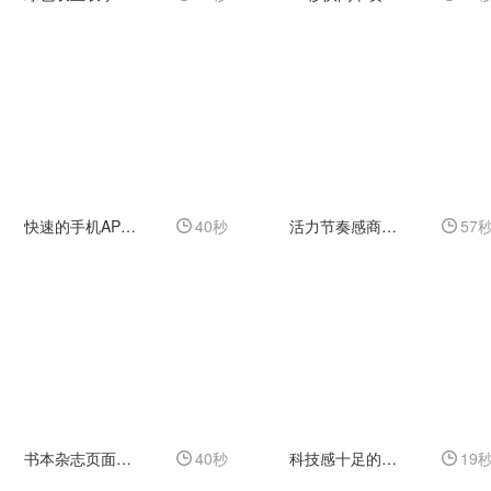
快速的手机APP应用程序宣传开场广告动画
40秒
活力节奏感商务活动宣传视频
57
书本杂志页面翻动展示的年度回顾画册
40秒
科技感十足的蓝色新闻片头动画
19