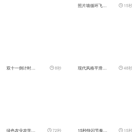
照片墙循环飞照片视频相册企业商务
15
双十一倒计时宣传促销动态海报
8秒
现代风格平滑流畅展示的动态幻灯片开场片头
48
绿色农业农学或乡村发展等主题的幻灯片展示
72秒
15秒快闪节奏感干净图文排版片头
15