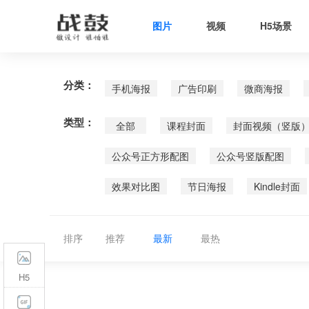
图片
视频
H5场景
分类：
手机海报
广告印刷
微商海报
类型：
全部
课程封面
封面视频（竖版
公众号正方形配图
公众号竖版配图
效果对比图
节日海报
Kindle封面
排序
推荐
最新
最热
H5