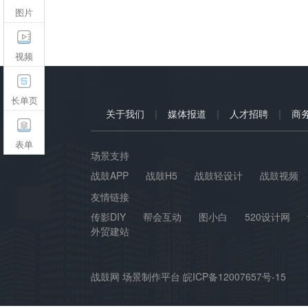
图片
视频
长单页
|
|
|
关于我们
媒体报道
人才招聘
商
表单
场景支持
战鼓APP
战鼓H5
战鼓轻设计
战鼓视频
友情链接
传影DIY
帮会互动
图小白
520设计网
外贸建站
战鼓网 场景制作平台 皖ICP备12007657号-15