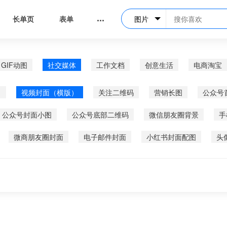
...
长单页
表单
图片
GIF动图
社交媒体
工作文档
创意生活
电商淘宝
）
视频封面（横版）
关注二维码
营销长图
公众号
公众号封面小图
公众号底部二维码
微信朋友圈背景
手
微商朋友圈封面
电子邮件封面
小红书封面配图
头