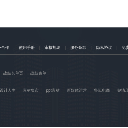
|
|
|
|
|
务合作
使用手册
审核规则
服务条款
隐私协议
免
战鼓长单页
战鼓表单
设计人生
素材集市
ppt素材
新媒体运营
鲁班电商
舆情